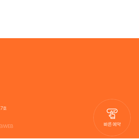
47호
빠른 예약
NBIWEB