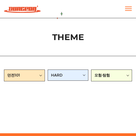
주메뉴 바로가기
컨텐츠 바로가기
THEME
던전101
HARD
모험·탐험