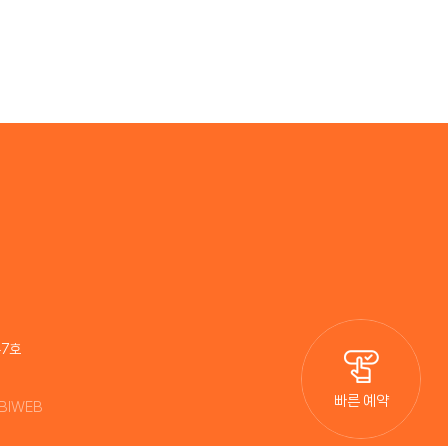
47호
빠른 예약
NBIWEB