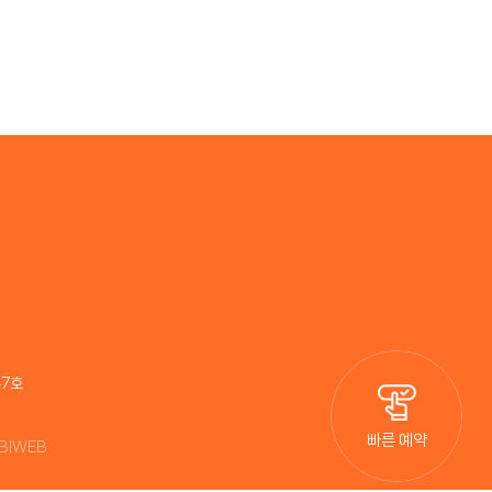
47호
빠른 예약
NBIWEB